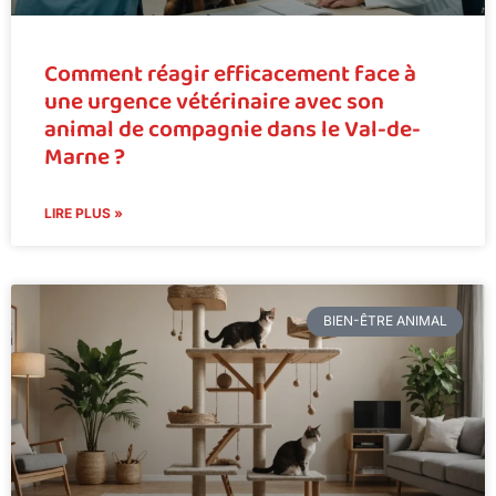
Comment réagir efficacement face à
une urgence vétérinaire avec son
animal de compagnie dans le Val-de-
Marne ?
LIRE PLUS »
BIEN-ÊTRE ANIMAL