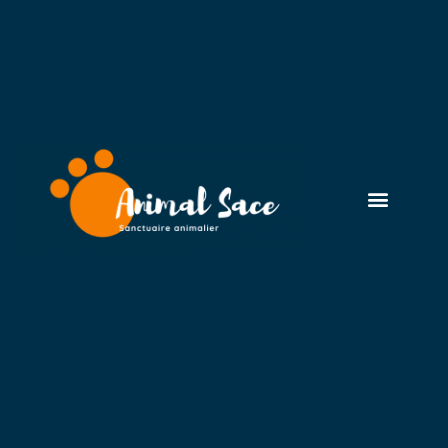
A PROPOS
Animal Sace
Entre l’éducation, le comportement, la santé, l’entretien
ou encore la reproduction, le
blog animalier
Animal
Sace est l’un des meilleurs
blogs
d’animaux de
compagnie.
Alimenté par des passionnés pour des passionnés, le
blog
Zoomalia est dédié à tous les animaux de
compagnie : chien, chat, rongeurs, reptiles, poissons
etc.