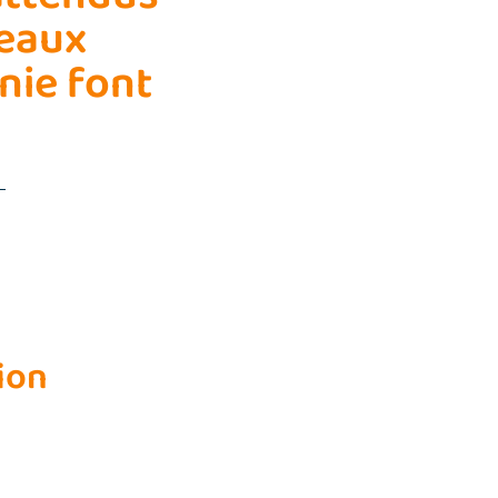
veaux
ie font
ion