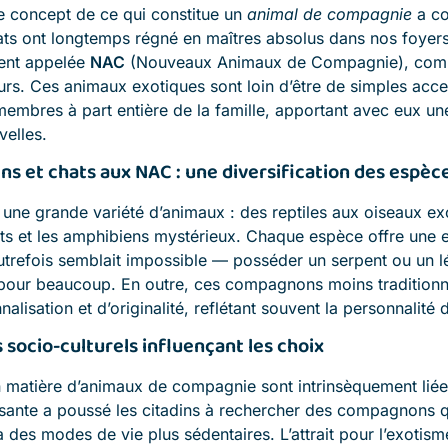
le concept de ce qui constitue un
animal de compagnie
a co
hats ont longtemps régné en maîtres absolus dans nos foyer
ent appelée
NAC
(Nouveaux Animaux de Compagnie), comme
rs. Ces animaux exotiques sont loin d’être de simples acce
membres à part entière de la famille, apportant avec eux un
velles.
ns et chats aux NAC : une diversification des espèc
ne grande variété d’animaux : des reptiles aux oiseaux exo
ts et les amphibiens mystérieux. Chaque espèce offre une 
autrefois semblait impossible — posséder un serpent ou un 
 pour beaucoup. En outre, ces compagnons moins traditionn
alisation et d’originalité, reflétant souvent la personnalité d
 socio-culturels influençant les choix
 matière d’animaux de compagnie sont intrinsèquement liées
ssante a poussé les citadins à rechercher des compagnons q
à des modes de vie plus sédentaires. L’attrait pour l’exotism