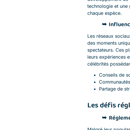
technologie et une
chaque espèce.
Influenc
Les réseaux sociaux
des moments uniques
spectateurs. Ces p
leurs expériences et
célébrités possédan
Conseils de so
Communautés 
Partage de str
Les défis rég
Régleme
Malgré leur popular