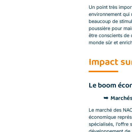
Un point très impor
environnement qui r
beaucoup de stimula
poussière pour main
être conscients de 
monde sûr et enrich
Impact su
Le boom écon
Marchés 
Le marché des NAC 
économique représe
spécialisés, l’offr
développement de no