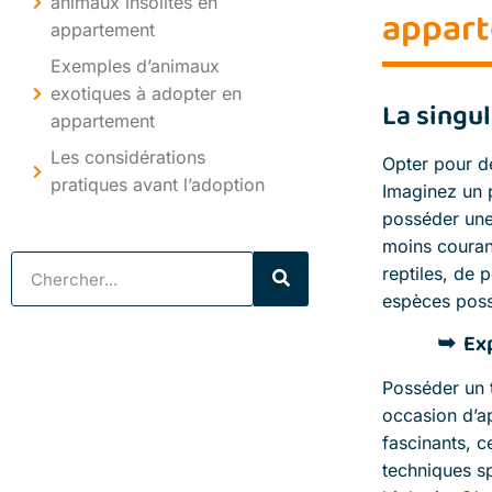
animaux insolites en
appar
appartement
Exemples d’animaux
exotiques à adopter en
La singula
appartement
Les considérations
Opter pour 
pratiques avant l’adoption
Imaginez un p
posséder une 
moins courante
reptiles, de 
espèces poss
Ex
Posséder un 
occasion d’a
fascinants, 
techniques sp