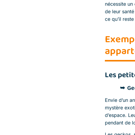
nécessite un 
de leur santé
ce qu’il rest
Exempl
appar
Les petit
Ge
Envie d’un an
mystère exoti
d’espace. Leu
pendant de l
Les geckos, 