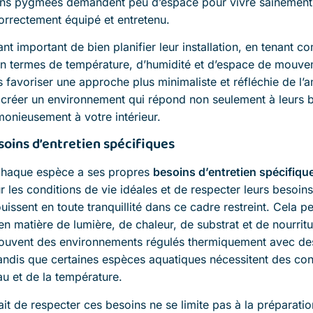
sons pygmées demandent peu d’espace pour vivre sainement,
correctement équipé et entretenu.
ant important de bien planifier leur installation, en tenant 
en termes de température, d’humidité et d’espace de mouve
rs favoriser une approche plus minimaliste et réfléchie de 
 créer un environnement qui répond non seulement à leurs b
monieusement à votre intérieur.
soins d’entretien spécifiques
chaque espèce a ses propres
besoins d’entretien spécifiqu
r les conditions de vie idéales et de respecter leurs besoins
ouissent en toute tranquillité dans ce cadre restreint. Cela p
 en matière de lumière, de chaleur, de substrat et de nourritu
souvent des environnements régulés thermiquement avec des
andis que certaines espèces aquatiques nécessitent des con
eau et de la température.
ait de respecter ces besoins ne se limite pas à la préparation 