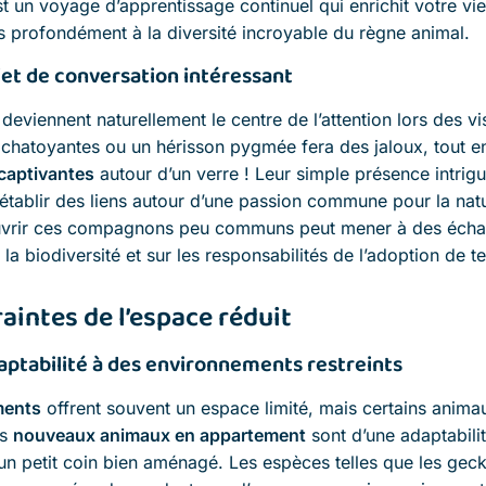
st un voyage d’apprentissage continuel qui enrichit votre vi
 profondément à la diversité incroyable du règne animal.
jet de conversation intéressant
eviennent naturellement le centre de l’attention lors des v
chatoyantes ou un hérisson pygmée fera des jaloux, tout en 
captivantes
autour d’un verre ! Leur simple présence intrigue
établir des liens autour d’une passion commune pour la natur
vrir ces compagnons peu communs peut mener à des échang
 la biodiversité et sur les responsabilités de l’adoption de t
aintes de l’espace réduit
aptabilité à des environnements restreints
ments
offrent souvent un espace limité, mais certains anim
es
nouveaux animaux en appartement
sont d’une adaptabili
un petit coin bien aménagé. Les espèces telles que les gec