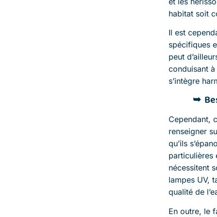
et les héris
habitat soit 
Il est cepend
spécifiques 
peut d’ailleu
conduisant à
s’intègre har
Be
Cependant, 
renseigner su
qu’ils s’épan
particulières
nécessitent 
lampes UV, t
qualité de l’
En outre, le f