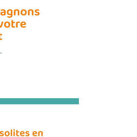
pagnons
votre
t
solites en