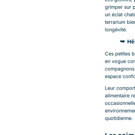
grimper sur p
un éclat chat
terrarium bie
longévité.
Hé
Ces petites 
en vogue com
compagnons pa
espace confor
Leur comporte
alimentaire r
occasionnell
environnement
quotidienne.