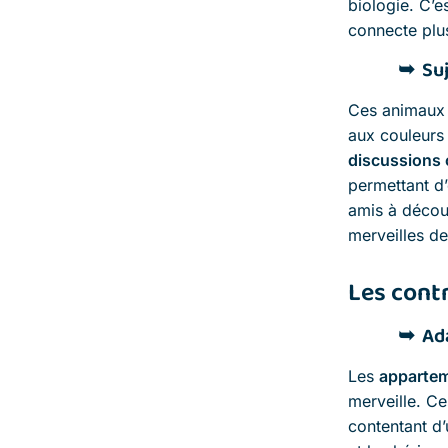
biologie. C’e
connecte plus
Su
Ces animaux d
aux couleurs 
discussions 
permettant d’
amis à décou
merveilles de
Les contr
Ad
Les
apparte
merveille. C
contentant d’